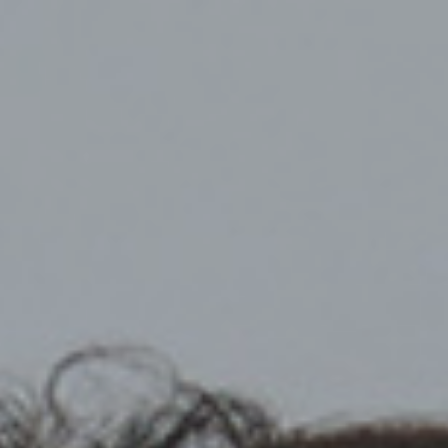
Top
Finalists
Outline
Favorites