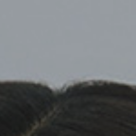
Top
Finalists
Outline
Favorites