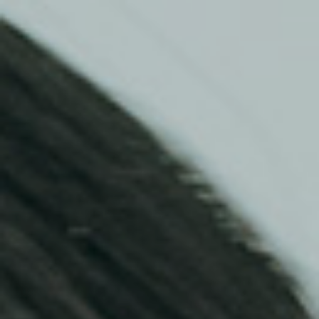
Top
Finalists
Outline
Favorites