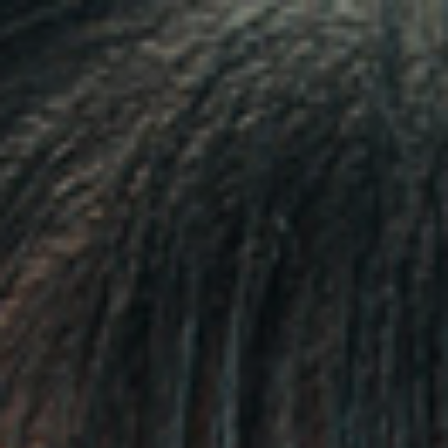
Top
Finalists
Outline
Favorites