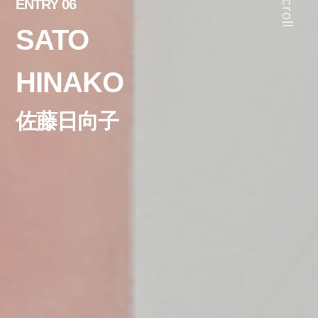
Scroll
ENTRY 06
SATO
HINAKO
佐藤日向子